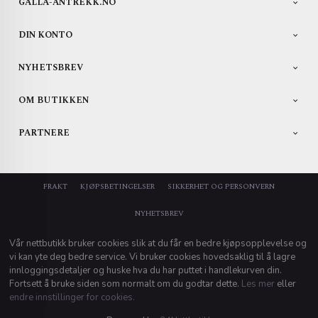
GALLA-ANTREKK.NO
DIN KONTO
NYHETSBREV
OM BUTIKKEN
PARTNERE
FRAKT
KJØPSBETINGELSER
SIKKERHET OG PERSONVERN
NYHETSBREV
Vår nettbutikk bruker cookies slik at du får en bedre kjøpsopplevelse og
vi kan yte deg bedre service. Vi bruker cookies hovedsaklig til å lagre
innloggingsdetaljer og huske hva du har puttet i handlekurven din.
Fortsett å bruke siden som normalt om du godtar dette.
Les mer
eller
endre innstillinger for cookies.