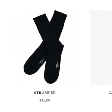
KJØP
STRØMPER
C
Pris
115,00