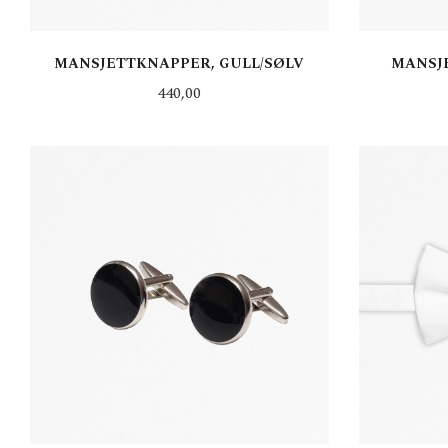
MANSJETTKNAPPER, GULL/SØLV
MANSJE
Pris
440,00
KJØP