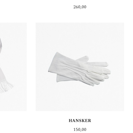
Pris
260,00
KJØP
HANSKER
Pris
150,00