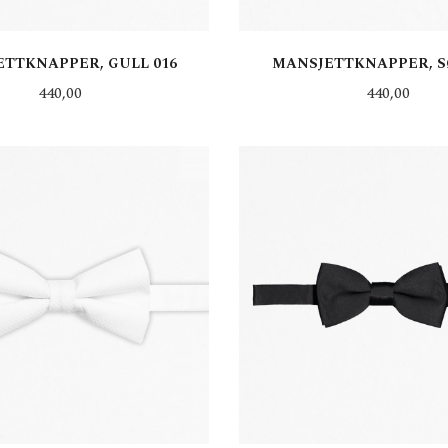
TTKNAPPER, GULL 016
MANSJETTKNAPPER, S
Pris
Pris
440,00
440,00
KJØP
KJØP