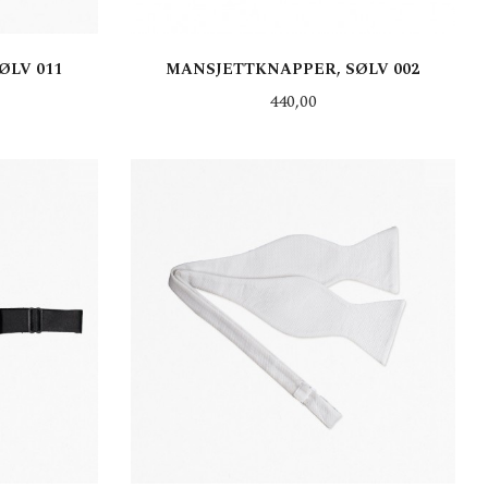
ØLV 011
MANSJETTKNAPPER, SØLV 002
Pris
440,00
KJØP