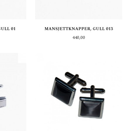
ULL 01
MANSJETTKNAPPER, GULL 013
Pris
440,00
KJØP