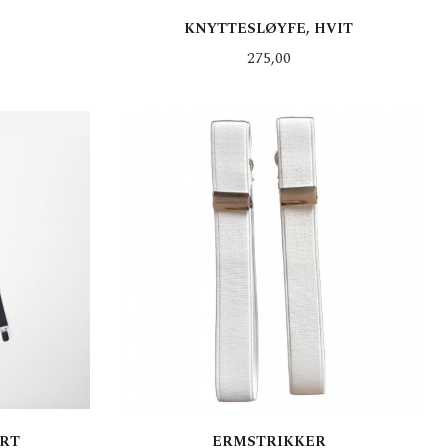
KNYTTESLØYFE, HVIT
Pris
275,00
KJØP
ART
ERMSTRIKKER