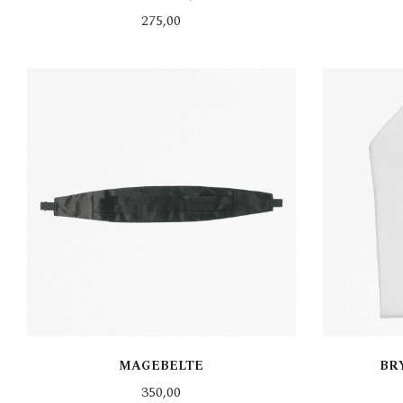
Pris
275,00
KJØP
MAGEBELTE
BR
Pris
350,00