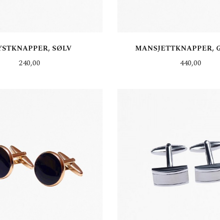
YSTKNAPPER, SØLV
MANSJETTKNAPPER, G
Pris
Pris
240,00
440,00
KJØP
KJØP