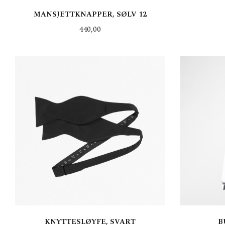
MANSJETTKNAPPER, SØLV 12
Pris
440,00
KJØP
KNYTTESLØYFE, SVART
B