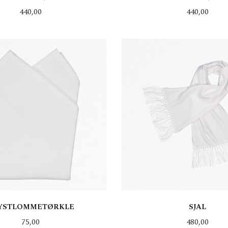
Pris
Pris
440,00
440,00
KJØP
KJØP
YSTLOMMETØRKLE
SJAL
Pris
Pris
75,00
480,00