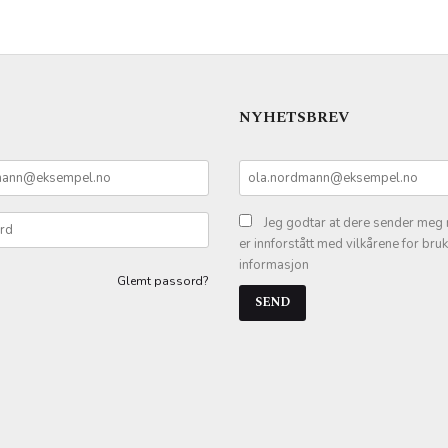
LES MER
NYHETSBREV
Jeg godtar at dere sender meg 
er innforstått med vilkårene for bru
informasjon
Glemt passord?