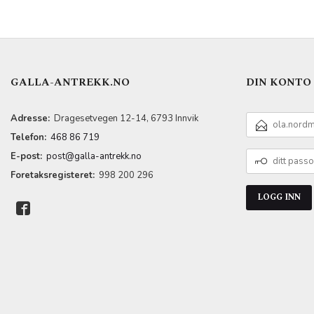
LES MER
GALLA-ANTREKK.NO
DIN KONTO
E-
Adresse:
Dragesetvegen 12-14, 6793 Innvik
POSTADRESSE
Telefon:
468 86 719
DITT
E-post:
post@galla-antrekk.no
PASSORD
Foretaksregisteret:
998 200 296