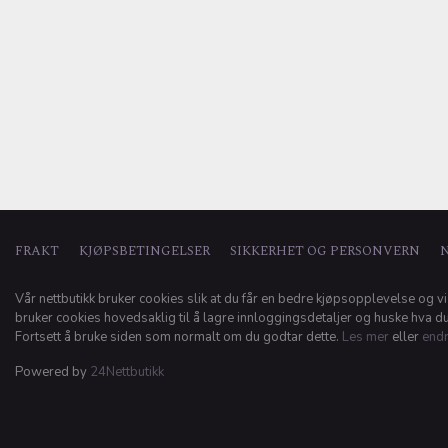
FRAKT
KJØPSBETINGELSER
SIKKERHET OG PERSONVERN
Vår nettbutikk bruker cookies slik at du får en bedre kjøpsopplevelse og vi
bruker cookies hovedsaklig til å lagre innloggingsdetaljer og huske hva du 
Fortsett å bruke siden som normalt om du godtar dette.
Les mer
eller
endr
Powered by
24Nettbutikk