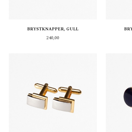
BRYSTKNAPPER, GULL
BR
Pris
240,00
KJØP