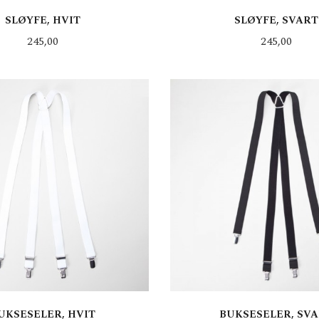
SLØYFE, HVIT
SLØYFE, SVART
Pris
Pris
245,00
245,00
KJØP
KJØP
UKSESELER, HVIT
BUKSESELER, SV