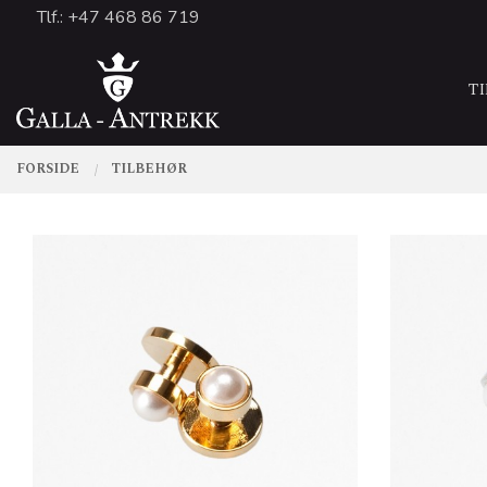
Gå
Tlf.: +47 468 86 719
Lukk
til
PRODUKTER
innholdet
T
FORSIDE
TILBEHØR