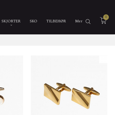
0
SKJORTER
SKO
TILBEHØR
Mer