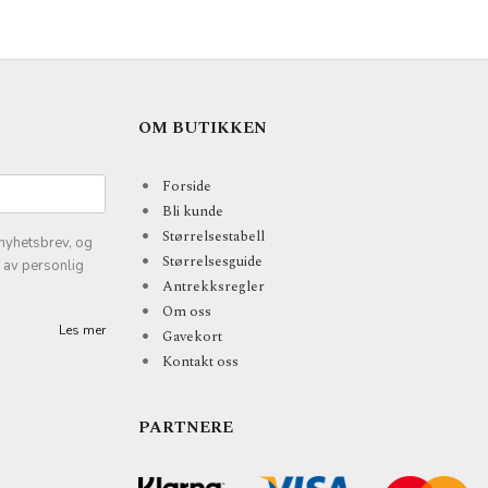
OM BUTIKKEN
Forside
Bli kunde
Størrelsestabell
nyhetsbrev, og
Størrelsesguide
k av personlig
Antrekksregler
Om oss
Les mer
Gavekort
Kontakt oss
PARTNERE