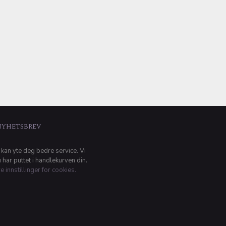
NYHETSBREV
 kan yte deg bedre service. Vi
har puttet i handlekurven din.
e innstillinger for cookies.