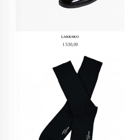
LAKKSKO
Pris
1 530,00