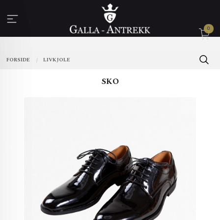
Gå
til
innholdet
0
FORSIDE
LIVKJOLE
SKO