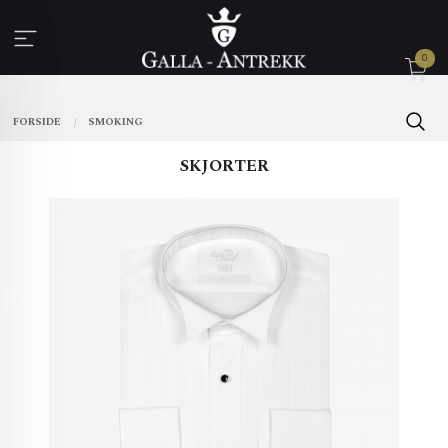
Gå
til
innholdet
0
FORSIDE
SMOKING
SKJORTER