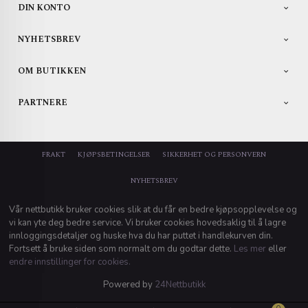
DIN KONTO
NYHETSBREV
OM BUTIKKEN
PARTNERE
FRAKT
KJØPSBETINGELSER
SIKKERHET OG PERSONVERN
NYHETSBREV
Vår nettbutikk bruker cookies slik at du får en bedre kjøpsopplevelse og
vi kan yte deg bedre service. Vi bruker cookies hovedsaklig til å lagre
innloggingsdetaljer og huske hva du har puttet i handlekurven din.
Fortsett å bruke siden som normalt om du godtar dette.
Les mer
eller
endre innstillinger for cookies.
Powered by
24Nettbutikk