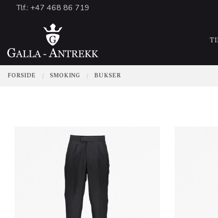
Gå
Tlf.: +47 468 86 719
Lukk
til
PRODUKTER
innholdet
T
FORSIDE
SMOKING
BUKSER