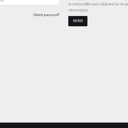
er innforstått med vilkårene for bru
informasjon
Glemt passord?