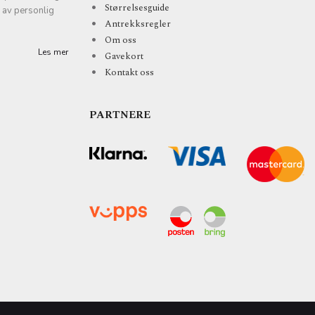
Størrelsesguide
k av personlig
Antrekksregler
Om oss
Les mer
Gavekort
Kontakt oss
PARTNERE