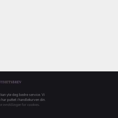
NYHETSBREV
 kan yte deg bedre service. Vi
har puttet i handlekurven din.
e innstillinger for cookies.