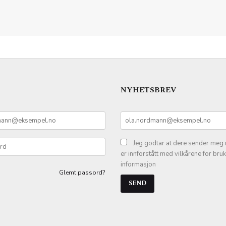
NYHETSBREV
Jeg godtar at dere sender meg 
er innforstått med vilkårene for bru
informasjon
Glemt passord?