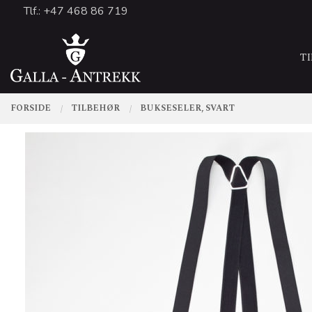
Gå
Tlf.: +47 468 86 719
Lukk
til
PRODUKTER
innholdet
T
FORSIDE
TILBEHØR
BUKSESELER, SVART