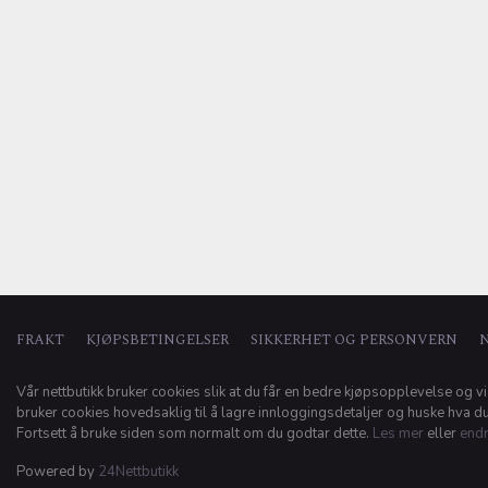
FRAKT
KJØPSBETINGELSER
SIKKERHET OG PERSONVERN
Vår nettbutikk bruker cookies slik at du får en bedre kjøpsopplevelse og vi
bruker cookies hovedsaklig til å lagre innloggingsdetaljer og huske hva du 
Fortsett å bruke siden som normalt om du godtar dette.
Les mer
eller
endr
Powered by
24Nettbutikk