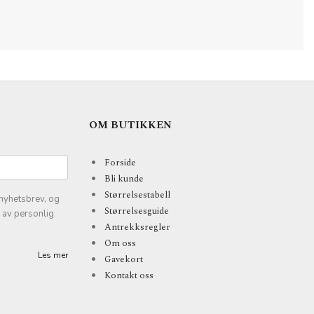
OM BUTIKKEN
Forside
Bli kunde
Størrelsestabell
nyhetsbrev, og
Størrelsesguide
k av personlig
Antrekksregler
Om oss
Les mer
Gavekort
Kontakt oss