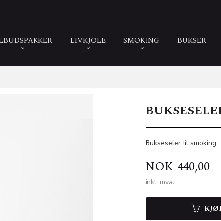
ILBUDSPAKKER
LIVKJOLE
SMOKING
BUKSER
BUKSESELER
Bukseseler til smoking
Pris
NOK
440,00
inkl. mva.
KJØ