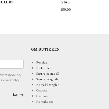
ULL 01
SJAL
Pris
480,00
KJØP
OM BUTIKKEN
Forside
Bli kunde
Størrelsestabell
nyhetsbrev, og
Størrelsesguide
k av personlig
Antrekksregler
Om oss
Les mer
Gavekort
Kontakt oss