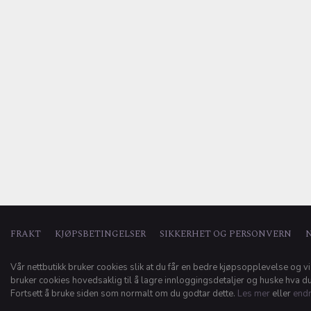
FRAKT
KJØPSBETINGELSER
SIKKERHET OG PERSONVERN
Vår nettbutikk bruker cookies slik at du får en bedre kjøpsopplevelse og vi
bruker cookies hovedsaklig til å lagre innloggingsdetaljer og huske hva du 
Fortsett å bruke siden som normalt om du godtar dette.
Les mer
eller
endr