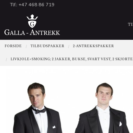
Gå
Tlf.: +47 468 86 719
Lukk
til
PRODUKTER
innholdet
T
FORSIDE
TILBUDSPAKKER
2-ANTREKKSPAKKER
LIVKJOLE+SMOKING; 2 JAKKER, BUKSE, SVART VEST, 2 SKJOR