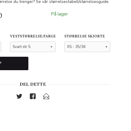
ørrelse du trenger? Se vår størrelsestabell/størrelsesguide.
0
På lager
VESTSTØRRELSE/FARGE
STØRRELSE SKJORTE
P
DEL DETTE
Svart v