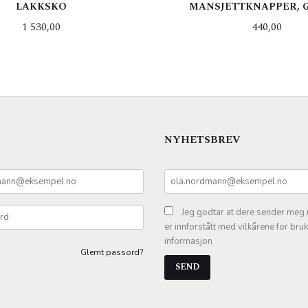
LAKKSKO
MANSJETTKNAPPER, G
Pris
Pris
1 530,00
440,00
LES MER
KJØP
NYHETSBREV
Jeg godtar at dere sender meg 
er innforstått med vilkårene for bru
informasjon
Glemt passord?