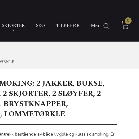
0
SKJORTER
SKO
TILBEHØR
Mer
ETØRKLE
MOKING; 2 JAKKER, BUKSE,
 2 SKJORTER, 2 SLØYFER, 2
L BRYSTKNAPPER,
, LOMMETØRKLE
antrekk bestående av både livkjole og klassisk smoking. Er