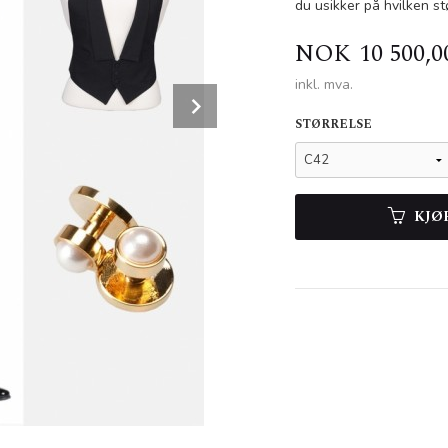
du usikker på hvilken st
Pris
NOK
10 500,0
inkl. mva.
Next
STØRRELSE
KJØ
Livkjolejakke