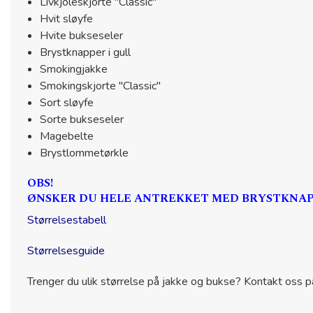
Livkjoleskjorte "Classic"
Hvit sløyfe
Hvite bukseseler
Brystknapper i gull
Smokingjakke
Smokingskjorte "Classic"
Sort sløyfe
Sorte bukseseler
Magebelte
Brystlommetørkle
OBS!
ØNSKER DU HELE ANTREKKET MED BRYSTKNAPP
Størrelsestabell
Størrelsesguide
Trenger du ulik størrelse på jakke og bukse? Kontakt oss på