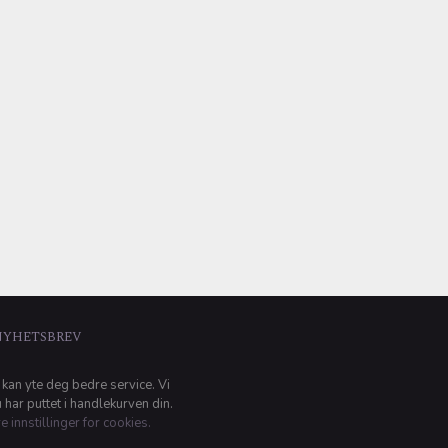
NYHETSBREV
 kan yte deg bedre service. Vi
har puttet i handlekurven din.
e innstillinger for cookies.