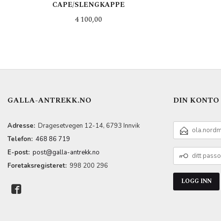
CAPE/SLENGKAPPE
Pris
4 100,00
LES MER
GALLA-ANTREKK.NO
DIN KONTO
E-
Adresse:
Dragesetvegen 12-14, 6793 Innvik
POSTADRESSE
Telefon:
468 86 719
DITT
E-post:
post@galla-antrekk.no
PASSORD
Foretaksregisteret:
998 200 296