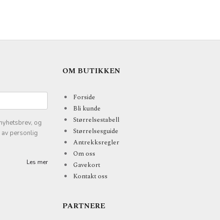
OM BUTIKKEN
Forside
Bli kunde
Størrelsestabell
nyhetsbrev, og
Størrelsesguide
k av personlig
Antrekksregler
Om oss
Les mer
Gavekort
Kontakt oss
PARTNERE