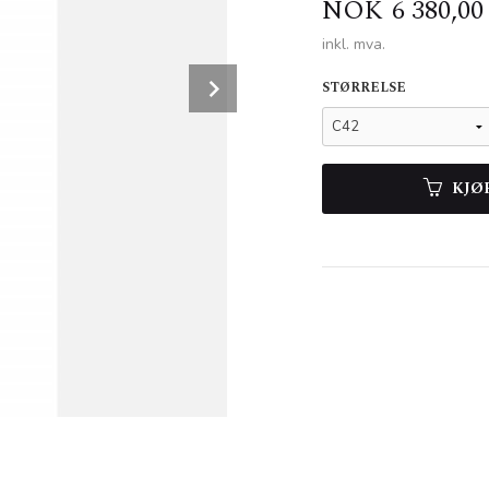
Pris
NOK
6 380,00
inkl. mva.
Next
STØRRELSE
KJØ