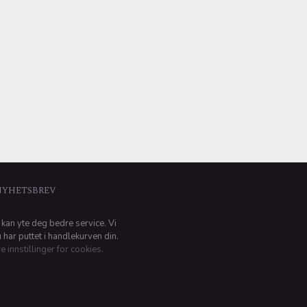
NYHETSBREV
 kan yte deg bedre service. Vi
har puttet i handlekurven din.
e innstillinger for cookies.