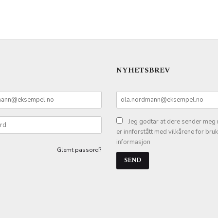
KJØP
NYHETSBREV
Jeg godtar at dere sender meg 
er innforstått med vilkårene for bru
informasjon
Glemt passord?