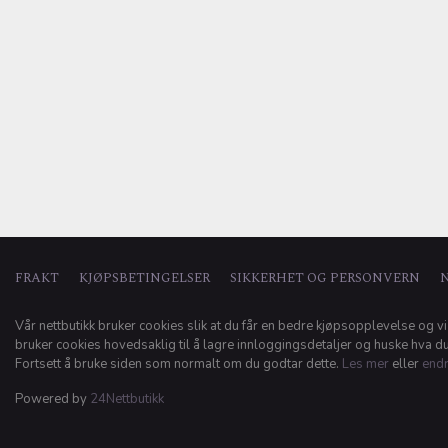
FRAKT
KJØPSBETINGELSER
SIKKERHET OG PERSONVERN
Vår nettbutikk bruker cookies slik at du får en bedre kjøpsopplevelse og vi
bruker cookies hovedsaklig til å lagre innloggingsdetaljer og huske hva du 
Fortsett å bruke siden som normalt om du godtar dette.
Les mer
eller
endr
Powered by
24Nettbutikk