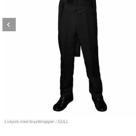
Prev
Livkjole med brystknapper i GULL