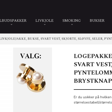
ILBUDSPAKKER
LIVKJOLE
SMOKING
BUKSER
LIVKJOLEJAKKE, BUKSE, SVART VEST, SKJORTE, SLØYFE, SELER, 
LOGEPAKKE:
SVART VEST,
PYNTELOM
BRYSTKNAP
Er du usikker på hvilken
størrelsestabell/størrel