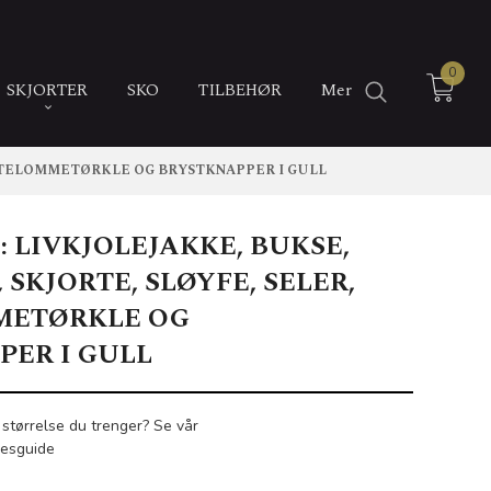
0
SKJORTER
SKO
TILBEHØR
Mer
PYNTELOMMETØRKLE OG BRYSTKNAPPER I GULL
 LIVKJOLEJAKKE, BUKSE,
 SKJORTE, SLØYFE, SELER,
METØRKLE OG
PER I GULL
 størrelse du trenger? Se vår
sesguide