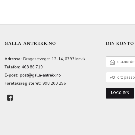
LES MER
GALLA-ANTREKK.NO
DIN KONTO
E-
Adresse:
Dragesetvegen 12-14, 6793 Innvik
POSTADRESSE
Telefon:
468 86 719
DITT
E-post:
post@galla-antrekk.no
PASSORD
Foretaksregisteret:
998 200 296