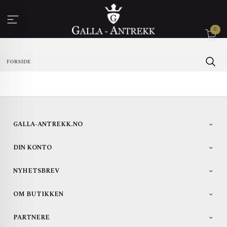
Gå
til
innholdet
0
FORSIDE
GALLA-ANTREKK.NO
DIN KONTO
NYHETSBREV
OM BUTIKKEN
PARTNERE