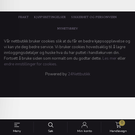
FRAKT
KJØPSBETINGELSER
SIKKERHET OG PERSONVERN
NYHETSBREV
Vår nettbutikk bruker cookies slik at du får en bedre kjøpsopplevelse og
vi kan yte deg bedre service. Vi bruker cookies hovedsaklig til å lagre
innloggingsdetaljer og huske hva du har puttet i handlekurven din.
Fortsett å bruke siden som normalt om du godtar dette.
Les mer
eller
endre innstillinger for cookies.
Powered by
24Nettbutikk
0
Meny
Søk
Min konto
Handlevogn